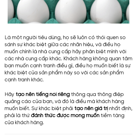
Là một người tiêu dùng, họ sẽ luôn có thói quen so
sánh sự khác biệt giữa các nhãn hiệu, và điều họ
muốn chính là nhà cung cấp hãy phân biệt mình với
các nhà cung cấp khác. Khách hàng không quan tâm
bạn muốn cạnh tranh điều gì, điều họ muốn biết là sự
khác biệt của sản phẩm này so với các sản phẩm
cạnh tranh khác.
Hãy
tạo nên tiếng nói riêng
thông qua thông điệp
quảng cáo của bạn, và đó là điều mà khách hàng
muốn biết. Sự khác biệt phải
tạo nên giá trị
nhất định,
phải là thứ
đánh thức
được mong muốn
tiềm tàng
của khách hàng.