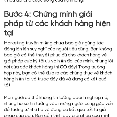
trì lâu dài cho cuộc sống của họ không?
Bước 4: Chứng minh giải
pháp từ các khách hàng hiện
tại
Marketing truyền miệng chưa bao giờ ngừng tác
động lớn lên suy nghĩ của người tiêu dùng. Bạn không
bao giờ có thể thuyết phục đủ cho khách hàng về
giải pháp cực kỳ tối ưu và hiện đại của mình, nhưng lời
nói của các khách hàng thì
CÓ
đấy! Trong trường
hợp này, bạn có thể đưa ra các chứng thực về khách
hàng hiện tại và trước đây đã và đang có kết quả
tốt.
Mọi người có thể không tin tưởng doanh nghiệp nó,
nhưng họ sẽ tin tưởng vào những người cũng gặp vấn
đề tương tự như họ và đang có kết quả tốt từ giải
pháp của bạn. Bạn cần trình bày giải pháp của mình