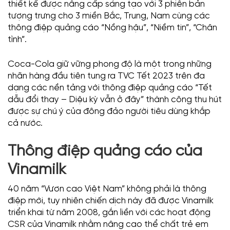
thiết kế được nâng cấp sáng tạo với 3 phiên bản
tượng trưng cho 3 miền Bắc, Trung, Nam cùng các
thông điệp quảng cáo “Nồng hậu”, “Niềm tin”, “Chân
tình”.
Coca-Cola giữ vững phong độ là một trong những
nhãn hàng đầu tiên tung ra TVC Tết 2023 trên đa
dạng các nền tảng với thông điệp quảng cáo “
Tết
dẫu đổi thay – Diệu kỳ vẫn ở đây” thành công thu hút
được sự chú ý của đông đảo người tiêu dùng khắp
cả nước.
Thông điệp quảng cáo của
Vinamilk
40 năm “Vươn cao Việt Nam” không phải là thông
điệp mới, tuy nhiên chiến dịch này đã được Vinamilk
triển khai từ năm 2008, gắn liền với các hoạt động
CSR của Vinamilk nhằm nâng cao thể chất trẻ em