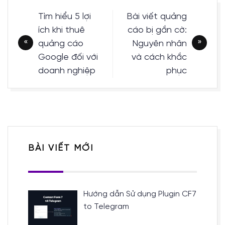
Điều
Tìm hiểu 5 lợi
Bài viết quảng
hướng
ích khi thuê
cáo bị gắn cờ:
bài
quảng cáo
Nguyên nhân
viết
Google đối với
và cách khắc
doanh nghiệp
phục
BÀI VIẾT MỚI
Hướng dẫn Sử dụng Plugin CF7
to Telegram