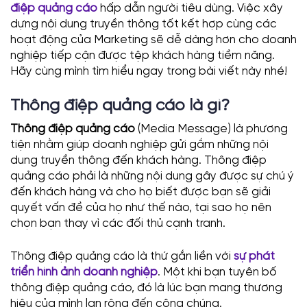
điệp quảng cáo
hấp dẫn người tiêu dùng. Việc xây
dựng nội dung truyền thông tốt kết hợp cùng các
hoạt động của Marketing sẽ dễ dàng hơn cho doanh
nghiệp tiếp cận được tệp khách hàng tiềm năng.
Hãy cùng mình tìm hiểu ngay trong bài viết này nhé!
Thông điệp quảng cáo là gì?
Thông điệp quảng cáo
(Media Message) là phương
tiện nhằm giúp doanh nghiệp gửi gắm những nội
dung truyền thông đến khách hàng. Thông điệp
quảng cáo phải là những nội dung gây được sự chú ý
đến khách hàng và cho họ biết được bạn sẽ giải
quyết vấn đề của họ như thế nào, tại sao họ nên
chọn bạn thay vì các đối thủ cạnh tranh.
Thông điệp quảng cáo là thứ gắn liền với
sự phát
triển hình ảnh
doanh nghiệp
. Một khi bạn tuyên bố
thông điệp quảng cáo, đó là lúc bạn mang thương
hiệu của mình lan rộng đến công chúng.