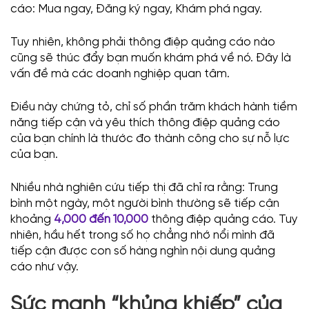
cáo: Mua ngay, Đăng ký ngay, Khám phá ngay.
Tuy nhiên, không phải thông điệp quảng cáo nào
cũng sẽ thúc đẩy bạn muốn khám phá về nó. Đây là
vấn đề mà các doanh nghiệp quan tâm.
Điều này chứng tỏ, chỉ số phần trăm khách hành tiềm
năng tiếp cận và yêu thích thông điệp quảng cáo
của bạn chính là thước đo thành công cho sự nỗ lực
của bạn.
Nhiều nhà nghiên cứu tiếp thị đã chỉ ra rằng: Trung
bình một ngày, một người bình thường sẽ tiếp cận
khoảng
4,000 đến 10,000
thông điệp quảng cáo. Tuy
nhiên, hầu hết trong số họ chẳng nhớ nổi mình đã
tiếp cận được con số hàng nghìn nội dung quảng
cáo như vậy.
Sức mạnh “khủng khiếp” của