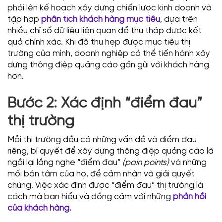
phải lên kế hoạch xây dựng chiến lược kinh doanh và
tập hợp
phân tích khách hàng mục tiêu
, dựa trên
nhiều chỉ số dữ liệu liên quan để thu thập được kết
quả chính xác. Khi đã thu hẹp được mục tiêu thị
trường của mình, doanh nghiệp có thể tiến hành xây
dựng thông điệp quảng cáo gần gũi với khách hàng
hơn.
Bước 2: Xác định “điểm đau”
thị trường
Mỗi thị trường đều có những vấn đề và điểm đau
riêng, bí quyết để xây dựng thông điệp quảng cáo là
ngồi lại lắng nghe “điểm đau”
(pain points)
và những
mối bận tâm của họ, để cảm nhận và giải quyết
chúng. Việc xác định được “điểm đau” thị trường là
cách mà bạn hiểu và đồng cảm với những
phản hồi
của khách hàng.