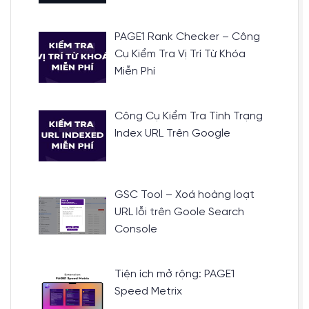
PAGE1 Rank Checker – Công
Cụ Kiểm Tra Vị Trí Từ Khóa
Miễn Phí
Công Cụ Kiểm Tra Tình Trạng
Index URL Trên Google
GSC Tool – Xoá hoàng loạt
URL lỗi trên Goole Search
Console
Tiện ích mở rộng: PAGE1
Speed Metrix