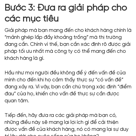
Bước 3: Đưa ra giải pháp cho
các mục tiêu
Giải pháp mà bạn mang đến cho khách hàng chính là
“mảnh ghép lấp đầy khoảng trống” mà thị trường
đang cần. Chính vì thế, bạn cần xác định rõ được giải
pháp tối ưu nhất mà công ty có thể mang đến cho
khách hàng là gì.
Hầu như mọi người đều không để ý đến vấn đề của
mình cho đến khi họ cảm thấy thực sự “có vấn đề”
đang xảy ra. Vì vậy, bạn cần chú trọng xác định “điểm
đau” của họ, khiến cho vấn đề thực sự cần được
quan tâm.
Tiếp đến, hãy đưa ra các giải pháp mà bạn có,
những điều này sẽ mang lại lợi ích gì để cải thiện
được vấn đề của khách hàng, nó có mang lại sự duy