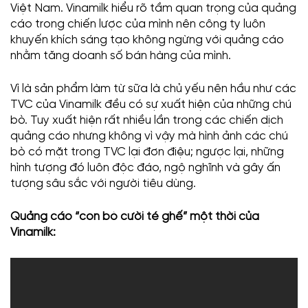
Việt Nam. Vinamilk hiểu rõ tầm quan trọng của quảng
cáo trong chiến lược của mình nên công ty luôn
khuyến khích sáng tạo không ngừng với quảng cáo
nhằm tăng doanh số bán hàng của mình.
Vì là sản phẩm làm từ sữa là chủ yếu nên hầu như các
TVC của Vinamilk đều có sự xuất hiện của những chú
bò. Tuy xuất hiện rất nhiều lần trong các chiến dịch
quảng cáo nhưng không vì vậy mà hình ảnh các chú
bò có mặt trong TVC lại đơn điệu; ngược lại, những
hình tượng đó luôn độc đáo, ngộ nghĩnh và gây ấn
tượng sâu sắc với người tiêu dùng.
Quảng cáo “con bò cười té ghế” một thời của
Vinamilk: