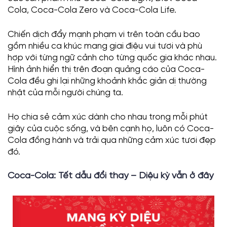
Cola, Coca-Cola Zero và Coca-Cola Life.
Chiến dịch đẩy mạnh phạm vi trên toàn cầu bao
gồm nhiều ca khúc mang giai điệu vui tươi và phù
hợp với từng ngữ cảnh cho từng quốc gia khác nhau.
Hình ảnh hiển thị trên đoạn quảng cáo của Coca-
Cola đều ghi lại những khoảnh khắc giản dị thường
nhật của mỗi người chúng ta.
Họ chia sẻ cảm xúc dành cho nhau trong mỗi phút
giây của cuộc sống, và bên cạnh họ, luôn có Coca-
Cola đồng hành và trải qua những cảm xúc tươi đẹp
đó.
Coca-Cola:
Tết dẫu đổi thay – Diệu kỳ vẫn ở đây