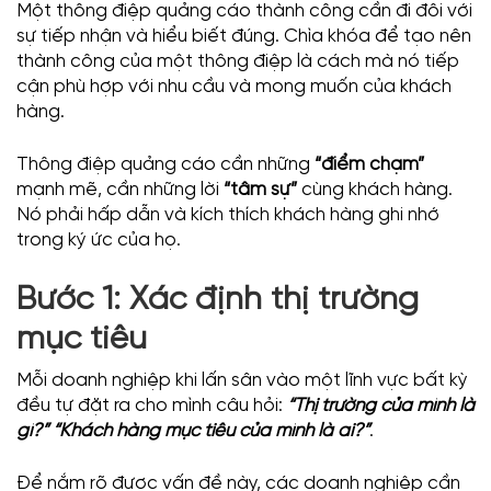
Một thông điệp quảng cáo thành công cần đi đôi với
sự tiếp nhận và hiểu biết đúng. Chìa khóa để tạo nên
thành công của một thông điệp là cách mà nó tiếp
cận phù hợp với nhu cầu và mong muốn của khách
hàng.
Thông điệp quảng cáo cần những
“điểm chạm”
mạnh mẽ, cần những lời
“tâm sự”
cùng khách hàng.
Nó phải hấp dẫn và kích thích khách hàng ghi nhớ
trong ký ức của họ.
Bước 1: Xác định thị trường
mục tiêu
Mỗi doanh nghiệp khi lấn sân vào một lĩnh vực bất kỳ
đều tự đặt ra cho mình câu hỏi:
“Thị trường của mình là
gì?” “Khách hàng mục tiêu của mình là ai?”
.
Để nắm rõ được vấn đề này, các doanh nghiệp cần