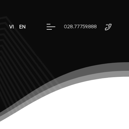
028.77759.888
VI
EN