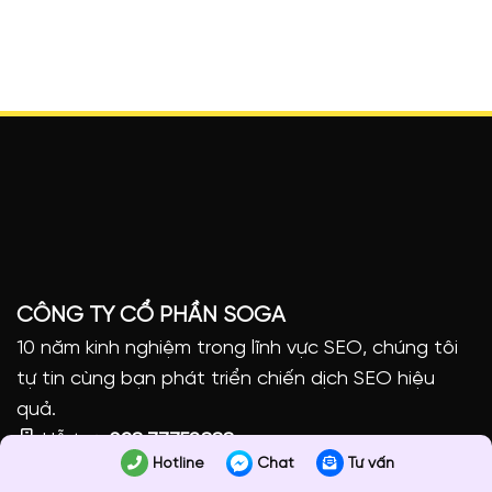
CÔNG TY CỔ PHẦN SOGA
10 năm kinh nghiệm trong lĩnh vực SEO, chúng tôi
tự tin cùng bạn phát triển chiến dịch SEO hiệu
quả.
Hỗ trợ:
028.77759.888
Hotline
Chat
Tư vấn
Phản ánh chất lượng:
0979.830.678