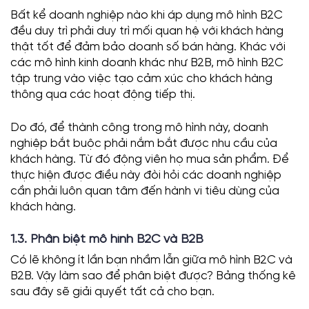
Bất kể doanh nghiệp nào khi áp dụng mô hình B2C
đều duy trì phải duy trì mối quan hệ với khách hàng
thật tốt để đảm bảo doanh số bán hàng. Khác với
các mô hình kinh doanh khác như B2B, mô hình B2C
tập trung vào việc tạo cảm xúc cho khách hàng
thông qua các hoạt động tiếp thị.
Do đó, để thành công trong mô hình này, doanh
nghiệp bắt buộc phải nắm bắt được nhu cầu của
khách hàng. Từ đó động viên họ mua sản phẩm. Để
thực hiện được điều này đòi hỏi các doanh nghiệp
cần phải luôn quan tâm đến hành vi tiêu dùng của
khách hàng.
1.3. Phân biệt mô hình B2C và B2B
Có lẽ không ít lần bạn nhầm lẫn giữa mô hình B2C và
B2B. Vậy làm sao để phân biệt được? Bảng thống kê
sau đây sẽ giải quyết tất cả cho bạn.