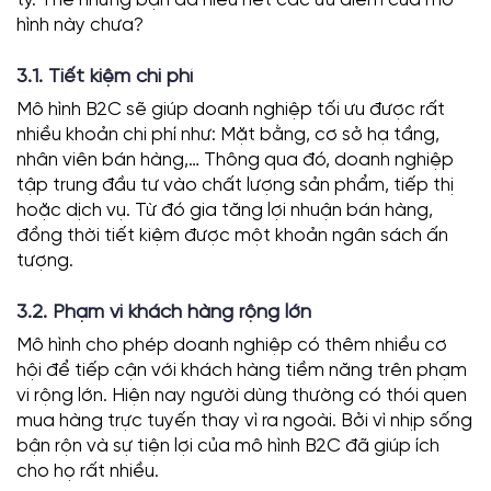
ty. Thế nhưng bạn đã hiểu hết các ưu điểm của mô
hình này chưa?
3.1. Tiết kiệm chi phí
Mô hình B2C sẽ giúp doanh nghiệp tối ưu được rất
nhiều khoản chi phí như: Mặt bằng, cơ sở hạ tầng,
nhân viên bán hàng,… Thông qua đó, doanh nghiệp
tập trung đầu tư vào chất lượng sản phẩm, tiếp thị
hoặc dịch vụ. Từ đó gia tăng lợi nhuận bán hàng,
đồng thời tiết kiệm được một khoản ngân sách ấn
tượng.
3.2. Phạm vi khách hàng rộng lớn
Mô hình cho phép doanh nghiệp có thêm nhiều cơ
hội để tiếp cận với khách hàng tiềm năng trên phạm
vi rộng lớn. Hiện nay người dùng thường có thói quen
mua hàng trực tuyến thay vì ra ngoài. Bởi vì nhịp sống
bận rộn và sự tiện lợi của mô hình B2C đã giúp ích
cho họ rất nhiều.