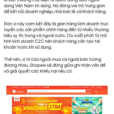
là sàn thương mại điện tử được đông đảo người
dùng Việt Nam tin dùng. Nó đóng vai trò trung gian
để kết nối doanh nghiệp, nhà bán lẻ và khách hàng.
Đơn vị này cam kết đây là gian hàng kinh doanh trực
tuyến các sản phẩm chính hàng đến từ nhiều thương
hiệu uy tín trong và ngoài nước. Do xuất phát từ mô
hình kinh doanh C2C nên khách hàng cần tạo tài
khoản trước khi sử dụng.
Thế nên, vị trí của người mua và người bán tương
đương nhau. Shopee sẽ đứng giữa ghi nhận vấn đề
và giải quyết các khiếu nại nếu có.