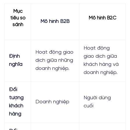
Mục
tiêu so
Mô hinh B2C
Mô hình B2B
sánh
Hoạt động
Hoạt động giao
Định
giao dịch giữa
dịch giữa những
nghĩa
khách hàng và
doanh nghiệp.
doanh nghiệp.
Đối
tượng
Người dùng
Doanh nghiệp
khách
cuối
hàng