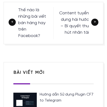
Điều
Thế nào là
Content tuyển
hướng
những bài viết
dụng hài hước
bài
bán hàng hay
– Bí quyết thu
viết
trên
hút nhân tài
Facebook?
BÀI VIẾT MỚI
Hướng dẫn Sử dụng Plugin CF7
to Telegram