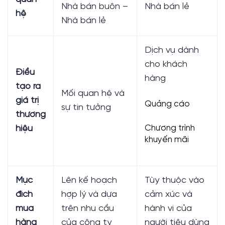
Nhà bán buôn –
Nhà bán lẻ
hệ
Nhà bán lẻ
Dịch vụ dành
cho khách
Điều
hàng
tạo ra
Mối quan hệ và
giá trị
Quảng cáo
sự tin tưởng
thương
Chương trình
hiệu
khuyến mãi
Mục
Lên kế hoạch
Tùy thuộc vào
đích
hợp lý và dựa
cảm xúc và
mua
trên nhu cầu
hành vi của
hàng
của công ty
người tiêu dùng