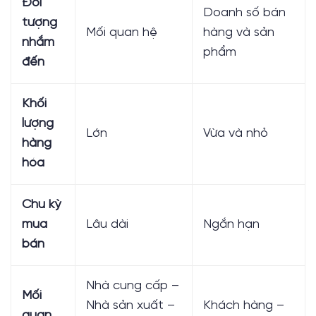
Đối
Doanh số bán
tượng
Mối quan hệ
hàng và sản
nhắm
phẩm
đến
Khối
lượng
Lớn
Vừa và nhỏ
hàng
hóa
Chu kỳ
mua
Lâu dài
Ngắn hạn
bán
Nhà cung cấp –
Mối
Nhà sản xuất –
Khách hàng –
quan