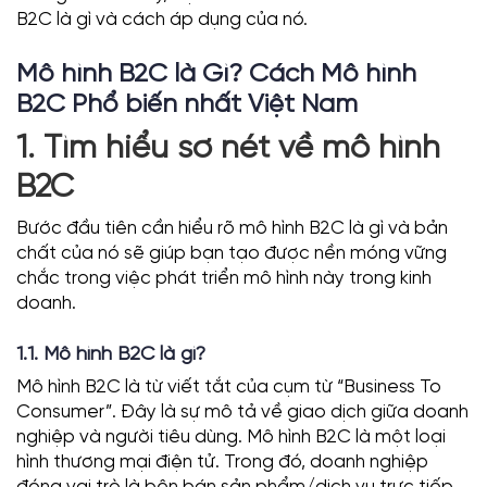
B2C là gì và cách áp dụng của nó.
Mô hình B2C là Gì? Cách Mô hình
B2C Phổ biến nhất Việt Nam
1. Tìm hiểu sơ nét về mô hình
B2C
Bước đầu tiên cần hiểu rõ mô hình B2C là gì và bản
chất của nó sẽ giúp bạn tạo được nền móng vững
chắc trong việc phát triển mô hình này trong kinh
doanh.
1.1. Mô hình B2C là gì?
Mô hình B2C là từ viết tắt của cụm từ “Business To
Consumer”. Đây là sự mô tả về giao dịch giữa doanh
nghiệp và người tiêu dùng. Mô hình B2C là một loại
hình thương mại điện tử. Trong đó, doanh nghiệp
đóng vai trò là bên bán sản phẩm/dịch vụ trực tiếp