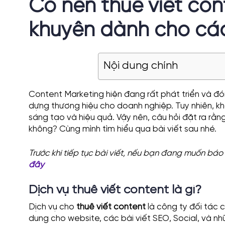
Có nên thuê viết con
khuyên dành cho cá
Nội dung chính
Content Marketing hiện đang rất phát triển và đón
dựng thương hiệu cho doanh nghiệp. Tuy nhiên, k
sáng tạo và hiệu quả. Vậy nên, câu hỏi đặt ra rằn
không? Cùng mình tìm hiểu qua bài viết sau nhé.
Trước khi tiếp tục bài viết, nếu bạn đang muốn báo 
đây
Dịch vụ thuê viết content là gì?
Dịch vụ cho
thuê viết content
là công ty đối tác 
dung cho website, các bài viết SEO, Social, và nhữ