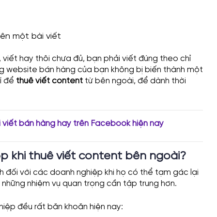
ên một bài viết
 viết hay thôi chưa đủ, bạn phải viết đúng theo chỉ
ng website bán hàng của bạn không bị biến thành một
hí để
thuê viết content
từ bên ngoài, để dành thời
 viết bán hàng hay trên Facebook hiện nay
 khi thuê viết content bên ngoài?
h đối với các doanh nghiệp khi họ có thể tạm gác lại
 những nhiệm vụ quan trọng cần tập trung hơn.
iệp đều rất băn khoăn hiện nay: