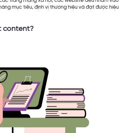
n các trang mạng xã hội, các website đều nhằm vào
hàng mục tiêu, định vị thương hiệu và đạt được hiệu
t content?