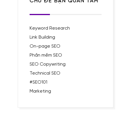
CHỦ ĐỀ BẠN QUAN TÂM
Keyword Research
Link Building
On-page SEO
Phần mềm SEO
SEO Copywriting
Technical SEO
#SEO101
Marketing