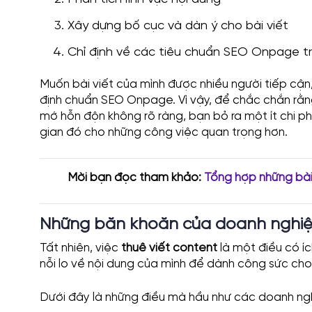
Xây dựng bố cục và dàn ý cho bài viết
Chỉ định về các tiêu chuẩn SEO Onpage tr
Muốn bài viết của mình được nhiều người tiếp cận,
định chuẩn SEO Onpage. Vì vậy, để chắc chắn rằ
mớ hỗn độn không rõ ràng, bạn bỏ ra một ít chi p
gian đó cho những công việc quan trọng hơn.
Mời bạn đọc tham khảo:
Tổng hợp những bài
Những băn khoăn của doanh nghiệp
Tất nhiên, việc
thuê viết content
là một điều có íc
nỗi lo về nội dung của mình để dành công sức cho
Dưới đây là những điều mà hầu như các doanh ngh