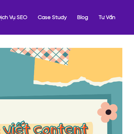
ịch Vụ SEO
Case Study
Blog
Tư Vấn