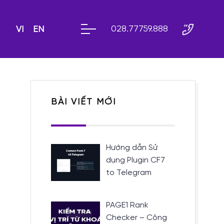
028.77759.888
VI
EN
BÀI VIẾT MỚI
Hướng dẫn Sử
dụng Plugin CF7
to Telegram
PAGE1 Rank
Checker – Công