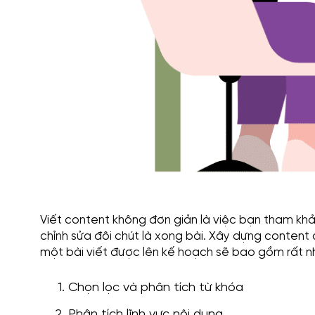
Viết content không đơn giản là việc bạn tham khả
chỉnh sửa đôi chút là xong bài. Xây dựng content 
một bài viết được lên kế hoạch sẽ bao gồm rất n
Chọn lọc và phân tích từ khóa
Phân tích lĩnh vực nội dung