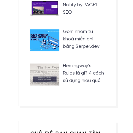
Notify by PAGE1
SEO
Gom nhóm từ
khoá miễn phí
bằng Serper.dev
Hemingway’s
Rules là gì? 4 cách
sử dụng hiệu quả