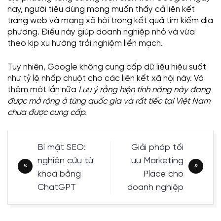
nay, người tiêu dùng mong muốn thấy cả liên kết
trang web và mạng xã hội trong kết quả tìm kiếm địa
phương. Điều này giúp doanh nghiệp nhỏ và vừa
theo kịp xu hướng trải nghiệm liền mạch.
Tuy nhiên, Google không cung cấp dữ liệu hiệu suất
như tỷ lệ nhấp chuột cho các liên kết xã hội này. Và
thêm một lần nữa
Lưu ý rằng hiện tính năng này đang
được mở rộng ở từng quốc gia và rất tiếc tại Việt Nam
chưa được cung cấp.
Điều
Bí mật SEO:
Giải pháp tối
hướng
nghiên cứu từ
ưu Marketing
bài
khoá bằng
Place cho
viết
ChatGPT
doanh nghiệp