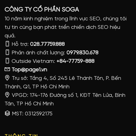
CÔNG TY CỔ PHẦN SOGA
10 năm kinh nghiệm trong lĩnh vực SEO, chúng tôi
tự tin cùng bạn phát triển chiến dịch SEO hiệu
quả.
Hỗ trợ:
028.77759.888
Phản ánh chất lượng:
0979.830.678
Outside Vietnam:
+84-77759-888
Top@page1.vn
Trụ sở: Tầng 4, Số 245 Lê Thánh Tôn, P. Bến
Thành, Q1, TP Hồ Chí Minh
VPGD: 174-176 Đường số 1, KĐT Tên Lửa, Bình
Tân, TP Hồ Chí Minh
MST: 0312592175