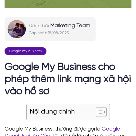
Marketing Team
Đăng bởi
Cập nhật:
18/08/2023
Google my business
Google My Business cho
phép thêm link mạng xã hội
vào hồ sơ
Nội dung chính
Google My Business, thường được gọi là
Google
Doanh Nghiệp Của Tôi
, đã nổi lên như một công cụ