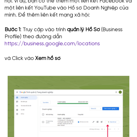
hội. Ví dụ, bạn có thể thêm một liên kết Facebook và
một liên kết YouTube vào Hồ sơ Doanh Nghiệp của
mình. Để thêm liên kết mạng xã hội:
Bước 1
: Truy cập vào trình
quản lý Hồ Sơ
(Business
Profile) theo đường dẫn
https://business.google.com/locations
và Click vào
Xem hồ sơ