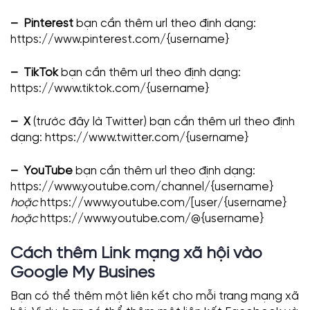
– Pinterest
bạn cần thêm url theo định dạng:
https://www.pinterest.com/{username}
– TikTok
bạn cần thêm url theo định dạng:
https://www.tiktok.com/{username}
– X
(trước đây là Twitter) bạn cần thêm url theo định
dạng: https://www.twitter.com/{username}
– YouTube
bạn cần thêm url theo định dạng:
https://www.youtube.com/channel/{username}
hoặc
https://www.youtube.com/[user/{username}
hoặc
https://www.youtube.com/@{username}
Cách thêm Link mạng xã hội vào
Google My Busines
Bạn có thể thêm một liên kết cho mỗi trang mạng xã