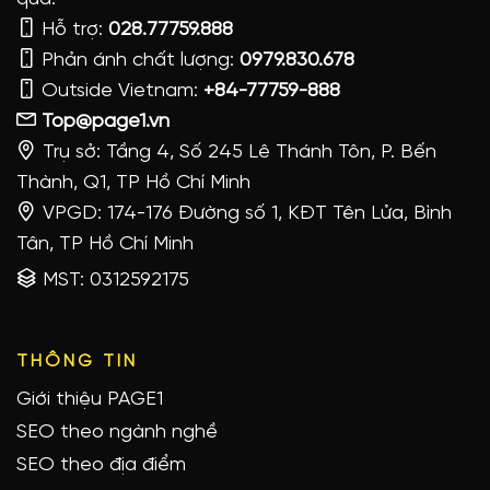
Hỗ trợ:
028.77759.888
Phản ánh chất lượng:
0979.830.678
Outside Vietnam:
+84-77759-888
Top@page1.vn
Trụ sở: Tầng 4, Số 245 Lê Thánh Tôn, P. Bến
Thành, Q1, TP Hồ Chí Minh
VPGD: 174-176 Đường số 1, KĐT Tên Lửa, Bình
Tân, TP Hồ Chí Minh
MST: 0312592175
THÔNG TIN
Giới thiệu PAGE1
SEO theo ngành nghề
SEO theo địa điểm