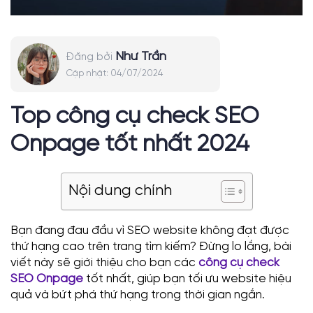
Như Trần
Đăng bởi
Cập nhật:
04/07/2024
Top công cụ check SEO
Onpage tốt nhất 2024
Nội dung chính
Bạn đang đau đầu vì SEO website không đạt được
thứ hạng cao trên trang tìm kiếm? Đừng lo lắng, bài
viết này sẽ giới thiệu cho bạn các
công cụ check
SEO Onpage
tốt nhất, giúp bạn tối ưu website hiệu
quả và bứt phá thứ hạng trong thời gian ngắn.