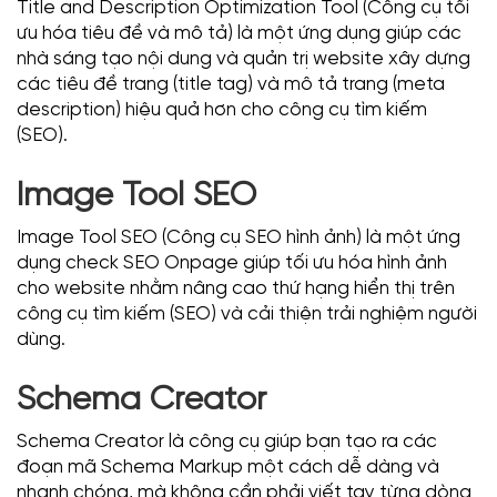
Title and Description Optimization Tool (Công cụ tối
ưu hóa tiêu đề và mô tả) là một ứng dụng giúp các
nhà sáng tạo nội dung và quản trị website xây dựng
các tiêu đề trang (title tag) và mô tả trang (meta
description) hiệu quả hơn cho công cụ tìm kiếm
(SEO).
Image Tool SEO
Image Tool SEO (Công cụ SEO hình ảnh) là một ứng
dụng check SEO Onpage giúp tối ưu hóa hình ảnh
cho website nhằm nâng cao thứ hạng hiển thị trên
công cụ tìm kiếm (SEO) và cải thiện trải nghiệm người
dùng.
Schema Creator
Schema Creator là công cụ giúp bạn tạo ra các
đoạn mã Schema Markup một cách dễ dàng và
nhanh chóng, mà không cần phải viết tay từng dòng