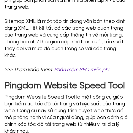
phí giúp bạn phân tích và kiểm tra Sitemap XML của
trang web.
Sitemap XML là một tập tin dạng văn bản theo định
dạng XML, liệt kê tất cả các trang web quan trọng
của trang web và cung cấp thông tin về mỗi trang,
chẳng hạn như thời gian cập nhật lần cuối, tần suất
thay đổi và mức độ quan trọng so với các trang
khác.
>>> Tham khảo thêm:
Phần mềm SEO miễn phí
Pingdom Website Speed Tool
Pingdom Website Speed Tool là một công cụ giúp
bạn kiểm tra tốc độ tải trang và hiệu suất của trang
web. Công cụ này sử dụng trình duyệt web thực để
mô phỏng hành vi của người dùng, giúp bạn đánh giá
chính xác tốc độ tải trang web từ nhiều vị trí địa lý
khác nhau.