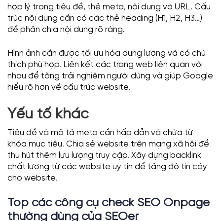
hợp lý trong tiêu đề, thẻ meta, nội dung và URL. Cấu
trúc nội dung cần có các thẻ heading (H1, H2, H3…)
để phân chia nội dung rõ ràng.
Hình ảnh cần được tối ưu hóa dung lượng và có chú
thích phù hợp. Liên kết các trang web liên quan với
nhau để tăng trải nghiệm người dùng và giúp Google
hiểu rõ hơn về cấu trúc website.
Yếu tố khác
Tiêu đề và mô tả meta cần hấp dẫn và chứa từ
khóa mục tiêu. Chia sẻ website trên mạng xã hội để
thu hút thêm lưu lượng truy cập. Xây dựng backlink
chất lượng từ các website uy tín để tăng độ tin cậy
cho website.
Top các công cụ
check SEO Onpage
thường dùng của
SEOer