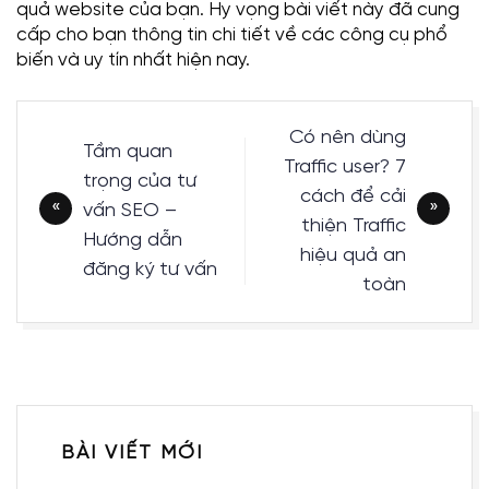
quả website của bạn. Hy vọng bài viết này đã cung
cấp cho bạn thông tin chi tiết về các công cụ phổ
biến và uy tín nhất hiện nay.
Điều
Có nên dùng
Tầm quan
hướng
Traffic user? 7
trọng của tư
bài
cách để cải
vấn SEO –
viết
thiện Traffic
Hướng dẫn
hiệu quả an
đăng ký tư vấn
toàn
BÀI VIẾT MỚI