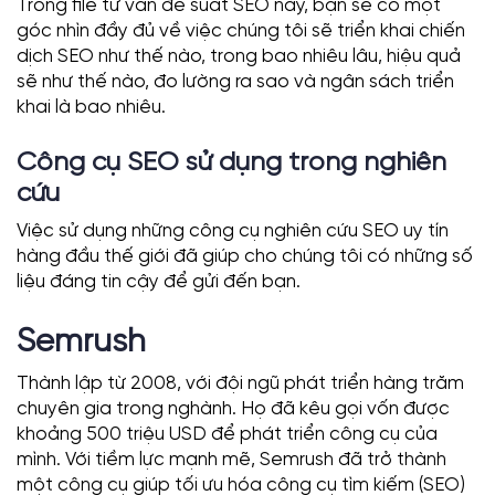
Trong file tư vấn đề suất SEO này, bạn sẽ có một
góc nhìn đầy đủ về việc chúng tôi sẽ triển khai chiến
dịch SEO như thế nào, trong bao nhiêu lâu, hiệu quả
sẽ như thế nào, đo lường ra sao và ngân sách triển
khai là bao nhiêu.
Công cụ SEO sử dụng trong nghiên
cứu
Việc sử dụng những công cụ nghiên cứu SEO uy tín
hàng đầu thế giới đã giúp cho chúng tôi có những số
liệu đáng tin cậy để gửi đến bạn.
Semrush
Thành lập từ 2008, với đội ngũ phát triển hàng trăm
chuyên gia trong nghành. Họ đã kêu gọi vốn được
khoảng 500 triệu USD để phát triển công cụ của
mình. Với tiềm lực mạnh mẽ, Semrush đã trở thành
một công cụ giúp tối ưu hóa công cụ tìm kiếm (SEO)