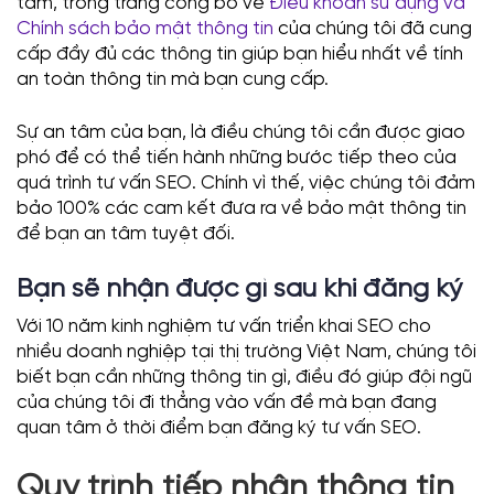
tâm, trong trang công bố về
Điều khoản sử dụng và
Chính sách bảo mật thông tin
của chúng tôi đã cung
cấp đầy đủ các thông tin giúp bạn hiểu nhất về tính
an toàn thông tin mà bạn cung cấp.
Sự an tâm của bạn, là điều chúng tôi cần được giao
phó để có thể tiến hành những bước tiếp theo của
quá trình tư vấn SEO. Chính vì thế, việc chúng tôi đảm
bảo 100% các cam kết đưa ra về bảo mật thông tin
để bạn an tâm tuyệt đối.
Bạn sẽ nhận được gì sau khi đăng ký
Với 10 năm kinh nghiệm tư vấn triển khai SEO cho
nhiều doanh nghiệp tại thị trường Việt Nam, chúng tôi
biết bạn cần những thông tin gì, điều đó giúp đội ngũ
của chúng tôi đi thẳng vào vấn đề mà bạn đang
quan tâm ở thời điểm bạn đăng ký tư vấn SEO.
Quy trình tiếp nhận thông tin