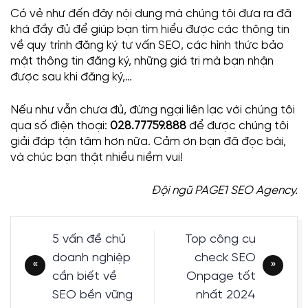
Có vẻ như đến đây nội dung mà chúng tôi đưa ra đã
khá đầy đủ để giúp bạn tìm hiểu được các thông tin
về quy trình đăng ký tư vấn SEO, các hình thức bảo
mật thông tin đăng ký, những giá trị mà bạn nhận
được sau khi đăng ký,…
Nếu như vẫn chưa đủ, đừng ngại liên lạc với chúng tôi
qua số điện thoại:
028.77759.888
để được chúng tôi
giải đáp tận tâm hơn nữa. Cảm ơn bạn đã đọc bài,
và chúc bạn thật nhiều niềm vui!
Đội ngũ PAGE1 SEO Agency.
Điều
5 vấn đề chủ
Top công cụ
hướng
doanh nghiệp
check SEO
bài
cần biết về
Onpage tốt
viết
SEO bền vững
nhất 2024