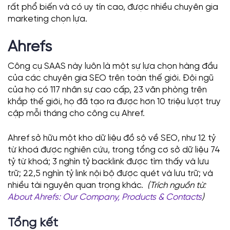
rất phổ biến và có uy tín cao, được nhiều chuyên gia
marketing chọn lựa.
Ahrefs
Công cụ SAAS này luôn là một sự lựa chọn hàng đầu
của các chuyên gia SEO trên toàn thế giới. Đội ngũ
của họ có 117 nhân sự cao cấp, 23 văn phòng trên
khắp thế giới, họ đã tạo ra được hơn 10 triệu lượt truy
cập mỗi tháng cho công cụ Ahref.
Ahref sở hữu một kho dữ liệu đồ sộ về SEO, như 12 tỷ
từ khoá được nghiên cứu, trong tổng cơ sở dữ liệu 74
tỷ từ khoá; 3 nghìn tỷ backlink được tìm thấy và lưu
trữ; 22,5 nghìn tỷ link nội bộ được quét và lưu trữ; và
nhiều tài nguyên quan trọng khác.
(Trích nguồn từ:
About Ahrefs: Our Company, Products & Contacts
)
Tổng kết