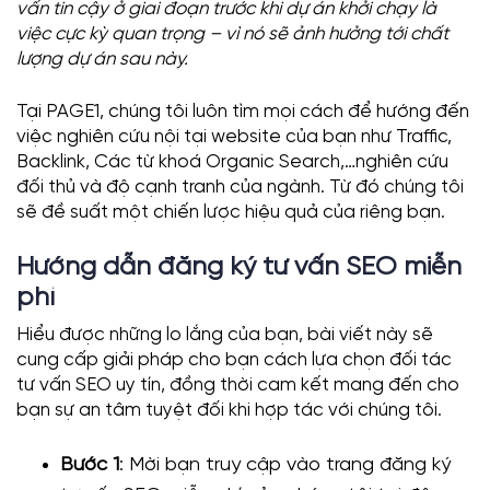
vấn tin cậy ở giai đoạn trước khi dự án khởi chạy là
việc cực kỳ quan trọng – vì nó sẽ ảnh hưởng tới chất
lượng dự án sau này.
Tại PAGE1, chúng tôi luôn tìm mọi cách để hướng đến
việc nghiên cứu nội tại website của bạn như Traffic,
Backlink, Các từ khoá Organic Search,…nghiên cứu
đối thủ và độ cạnh tranh của ngành. Từ đó chúng tôi
sẽ đề suất một chiến lược hiệu quả của riêng bạn.
Hướng dẫn đăng ký tư vấn SEO miễn
phí
Hiểu được những lo lắng của bạn, bài viết này sẽ
cung cấp giải pháp cho bạn cách lựa chọn đối tác
tư vấn SEO uy tín, đồng thời cam kết mang đến cho
bạn sự an tâm tuyệt đối khi hợp tác với chúng tôi.
Bước 1
: Mời bạn truy cập vào trang đăng ký