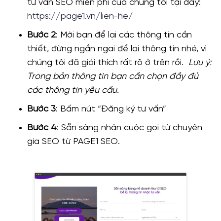
tư vấn SEO miễn phí của chúng tôi tại đây:
https://page1.vn/lien-he/
Bước 2
: Mời bạn để lại các thông tin cần
thiết, đừng ngần ngại để lại thông tin nhé, vì
chúng tôi đã giải thích rất rõ ở trên rồi.
Lưu ý:
Trong bản thông tin bạn cần chọn đầy đủ
các thông tin yêu cầu.
Bước 3
: Bấm nút “Đăng ký tư vấn”
Bước 4
: Sẵn sàng nhận cuộc gọi từ chuyên
gia SEO từ PAGE1 SEO.