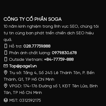
CÔNG TY CỔ PHẦN SOGA
10 năm kinh nghiệm trong lĩnh vực SEO, chúng tôi
tự tin cùng bạn phát triển chiến dịch SEO hiệu
quả.
Hỗ trợ:
028.77759.888
Phản ánh chất lượng:
0979.830.678
Outside Vietnam:
+84-77759-888
Top@page1.vn
Trụ sở: Tầng 4, Số 245 Lê Thánh Tôn, P. Bến
Thành, Q1, TP Hồ Chí Minh
VPGD: 174-176 Đường số 1, KĐT Tên Lửa, Bình
Tân, TP Hồ Chí Minh
MST: 0312592175