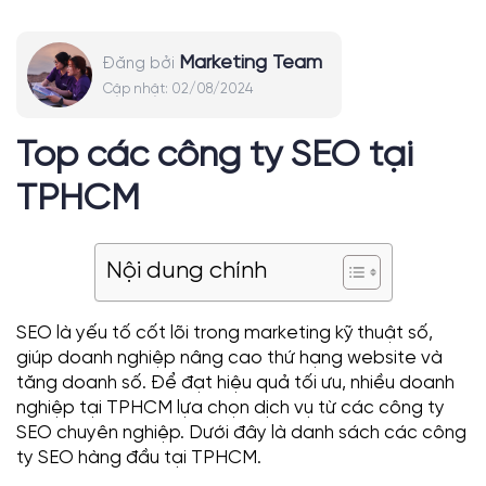
Marketing Team
Đăng bởi
Cập nhật:
02/08/2024
Top các công ty SEO tại
TPHCM
Nội dung chính
SEO là yếu tố cốt lõi trong marketing kỹ thuật số,
giúp doanh nghiệp nâng cao thứ hạng website và
tăng doanh số. Để đạt hiệu quả tối ưu, nhiều doanh
nghiệp tại TPHCM lựa chọn dịch vụ từ các công ty
SEO chuyên nghiệp. Dưới đây là danh sách các công
ty SEO hàng đầu tại TPHCM.