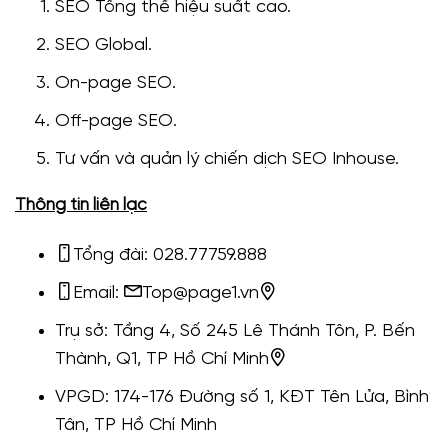
SEO Tổng thể hiệu suất cao.
SEO Global.
On-page SEO.
Off-page SEO.
Tư vấn và quản lý chiến dịch SEO Inhouse.
Thông tin liên lạc
Tổng đài: 028.77759.888
Email:
Top@page1.vn
Trụ sở: Tầng 4, Số 245 Lê Thánh Tôn, P. Bến
Thành, Q1, TP Hồ Chí Minh
VPGD: 174-176 Đường số 1, KĐT Tên Lửa, Bình
Tân, TP Hồ Chí Minh