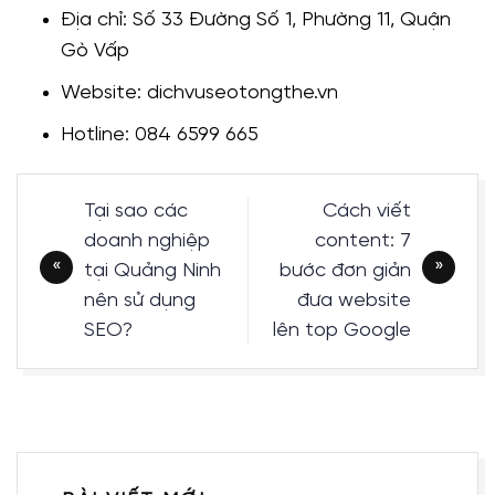
Địa chỉ: Số 33 Đường Số 1, Phường 11, Quận
Gò Vấp
Website: dichvuseotongthe.vn
Hotline: 084 6599 665
Điều
Tại sao các
Cách viết
hướng
doanh nghiệp
content: 7
bài
tại Quảng Ninh
bước đơn giản
viết
nên sử dụng
đưa website
SEO?
lên top Google