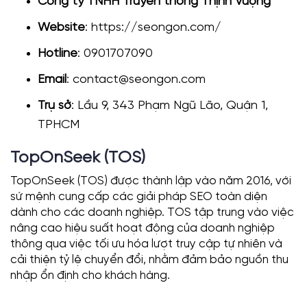
Công ty TNHH Truyền thông Thịnh Vượng
Website
: https://seongon.com/
Hotline
: 0901707090
Email
: contact@seongon.com
Trụ sở
: Lầu 9, 343 Phạm Ngũ Lão, Quận 1,
TPHCM
TopOnSeek (TOS)
TopOnSeek (TOS) được thành lập vào năm 2016, với
sứ mệnh cung cấp các giải pháp SEO toàn diện
dành cho các doanh nghiệp. TOS tập trung vào việc
nâng cao hiệu suất hoạt động của doanh nghiệp
thông qua việc tối ưu hóa lượt truy cập tự nhiên và
cải thiện tỷ lệ chuyển đổi, nhằm đảm bảo nguồn thu
nhập ổn định cho khách hàng.