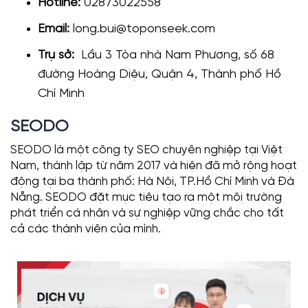
Hotline:
02873022558
Email:
long.bui@toponseek.com
Trụ sở:
Lầu 3 Tòa nhà Nam Phương, số 68
đường Hoàng Diệu, Quận 4, Thành phố Hồ
Chí Minh
SEODO
SEODO là một công ty SEO chuyên nghiệp tại Việt
Nam, thành lập từ năm 2017 và hiện đã mở rộng hoạt
động tại ba thành phố: Hà Nội, TP.Hồ Chí Minh và Đà
Nẵng. SEODO đặt mục tiêu tạo ra một môi trường
phát triển cá nhân và sự nghiệp vững chắc cho tất
cả các thành viên của mình.