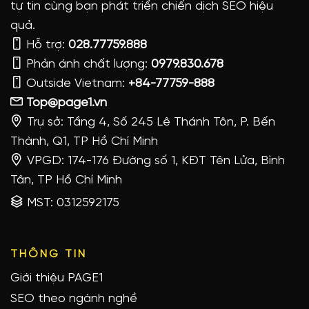
tự tin cùng bạn phát triển chiến dịch SEO hiệu
quả.
Hỗ trợ:
028.77759.888
Phản ánh chất lượng:
0979.830.678
Outside Vietnam:
+84-77759-888
Top@page1.vn
Trụ sở: Tầng 4, Số 245 Lê Thánh Tôn, P. Bến
Thành, Q1, TP Hồ Chí Minh
VPGD: 174-176 Đường số 1, KĐT Tên Lửa, Bình
Tân, TP Hồ Chí Minh
MST: 0312592175
THÔNG TIN
Giới thiệu PAGE1
SEO theo ngành nghề