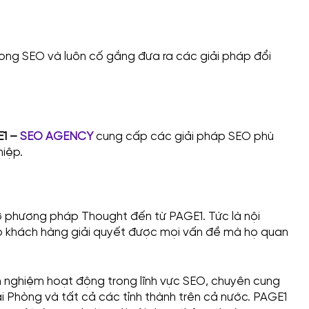
rong SEO và luôn cố gắng đưa ra các giải pháp đổi
1 –
SEO AGENCY
cung cấp các giải pháp SEO phù
iệp.
ờ phương pháp Thought đến từ PAGE1. Tức là nội
úp khách hàng giải quyết được mọi vấn đề mà họ quan
h nghiệm hoạt động trong lĩnh vực SEO, chuyên cung
i Phòng và tất cả các tỉnh thành trên cả nước. PAGE1