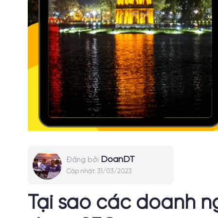
DoanDT
Đăng bởi
Cập nhật:
31/03/2023
Tại sao các doanh n