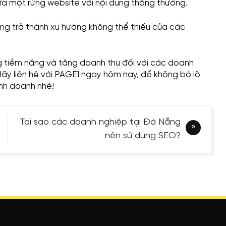
iữa một rừng website với nội dung thông thường.
đang trở thành xu hướng không thể thiếu của các
g tiềm năng và tăng doanh thu đối với các doanh
Hãy liên hệ với PAGE1 ngay hôm nay, để không bỏ lỡ
inh doanh nhé!
Tại sao các doanh nghiệp tại Đà Nẵng
nên sử dụng SEO?