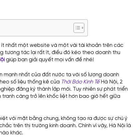
ít nhất một website và một vài tài khoản trên các
 tương tác lại rất ít, điều đó kéo theo doanh thu
ội
giúp bạn giải quyết mọi vấn đề nhé!
ớn mạnh nhất của đất nước ta với số lượng doanh
heo số liệu thống kê của
Thời Báo Kinh Tế
Hà Nội, 2
hiệp đăng ký thành lập mới. Tuy nhiên sự phát triển
tranh càng trở lên khốc liệt hơn bao giờ hết giữa
iệt với mặt bằng chung, không tạo ra được sự chú ý
ắc trên thị trường kinh doanh. Chính vì vậy, Hà Nội là
 nào khác.