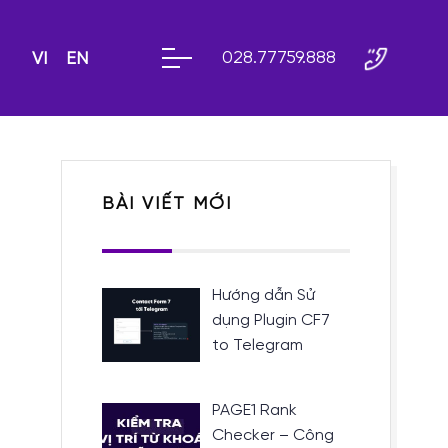
028.77759.888
VI
EN
BÀI VIẾT MỚI
Hướng dẫn Sử
dụng Plugin CF7
to Telegram
PAGE1 Rank
Checker – Công