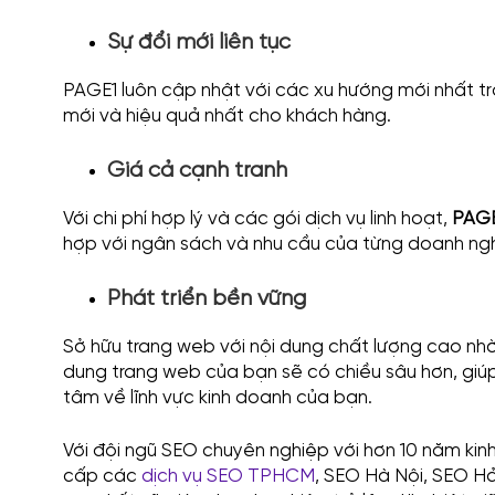
Sự đổi mới liên tục
PAGE1 luôn cập nhật với các xu hướng mới nhất t
mới và hiệu quả nhất cho khách hàng.
Giá cả cạnh tranh
Với chi phí hợp lý và các gói dịch vụ linh hoạt,
PAGE
hợp với ngân sách và nhu cầu của từng doanh ngh
Phát triển bền vững
Sở hữu trang web với nội dung chất lượng cao nh
dung trang web của bạn sẽ có chiều sâu hơn, gi
tâm về lĩnh vực kinh doanh của bạn.
Với đội ngũ SEO chuyên nghiệp với hơn 10 năm kin
cấp các
dịch vụ SEO TPHCM
, SEO Hà Nội, SEO Hả