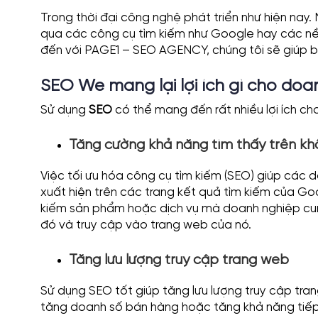
Trong thời đại công nghệ phát triển như hiện nay.
qua các công cụ tìm kiếm như Google hay các nền 
đến với PAGE1 – SEO AGENCY, chúng tôi sẽ giúp b
SEO We mang lại lợi ích gì cho doa
Sử dụng
SEO
có thể mang đến rất nhiều lợi ích c
Tăng cường khả năng tìm thấy trên k
Việc tối ưu hóa công cụ tìm kiếm (SEO) giúp các
xuất hiện trên các trang kết quả tìm kiếm của Go
kiếm sản phẩm hoặc dịch vụ mà doanh nghiệp cun
đó và truy cập vào trang web của nó.
Tăng lưu lượng truy cập trang web
Sử dụng SEO tốt giúp tăng lưu lượng truy cập tr
tăng doanh số bán hàng hoặc tăng khả năng tiếp