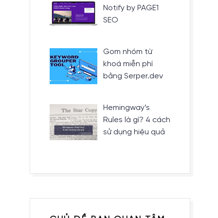
Notify by PAGE1
SEO
Gom nhóm từ
khoá miễn phí
bằng Serper.dev
Hemingway’s
Rules là gì? 4 cách
sử dụng hiệu quả