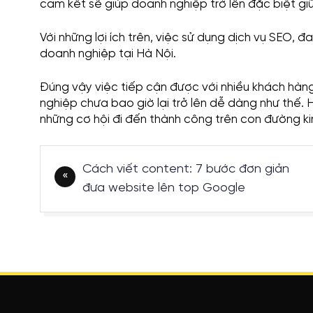
cam kết sẽ giúp doanh nghiệp trở lên đặc biệt g
Với những lợi ích trên, việc sử dụng dịch vụ SEO, 
doanh nghiệp tại Hà Nội.
Đúng vậy việc tiếp cận được với nhiều khách hàn
nghiệp chưa bao giờ lại trở lên dễ dàng như thế. 
những cơ hội đi đến thành công trên con đường k
Điều
Cách viết content: 7 bước đơn giản
hướng
đưa website lên top Google
bài
viết