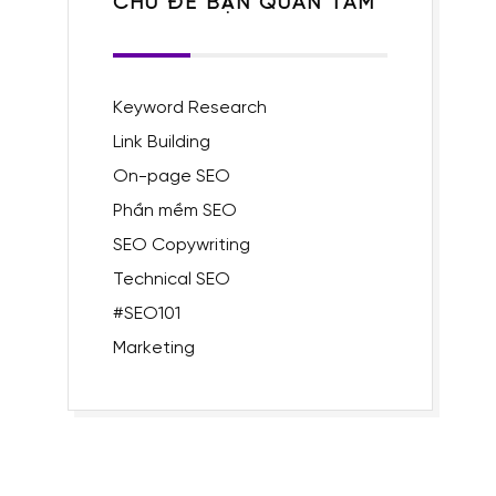
CHỦ ĐỀ BẠN QUAN TÂM
Keyword Research
Link Building
On-page SEO
Phần mềm SEO
SEO Copywriting
Technical SEO
#SEO101
Marketing